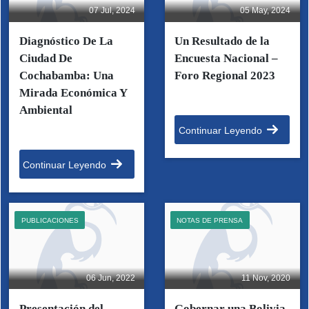
07 Jul, 2024
05 May, 2024
Diagnóstico De La
Un Resultado de la
Ciudad De
Encuesta Nacional –
Cochabamba: Una
Foro Regional 2023
Mirada Económica Y
Ambiental
Continuar Leyendo
Continuar Leyendo
PUBLICACIONES
NOTAS DE PRENSA
06 Jun, 2022
11 Nov, 2020
Presentación del
Gobernar una Bolivia