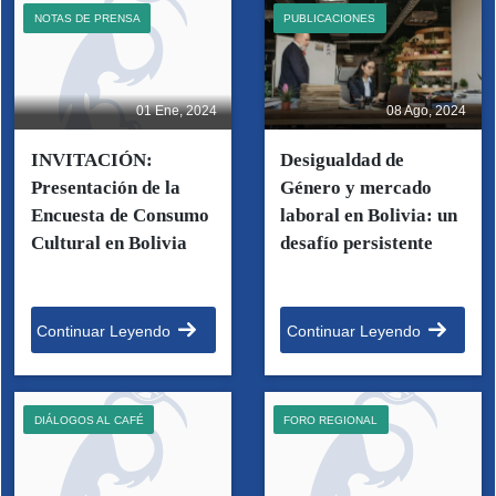
NOTAS DE PRENSA
PUBLICACIONES
01 Ene, 2024
08 Ago, 2024
INVITACIÓN:
Desigualdad de
Presentación de la
Género y mercado
Encuesta de Consumo
laboral en Bolivia: un
Cultural en Bolivia
desafío persistente
Continuar Leyendo
Continuar Leyendo
DIÁLOGOS AL CAFÉ
FORO REGIONAL