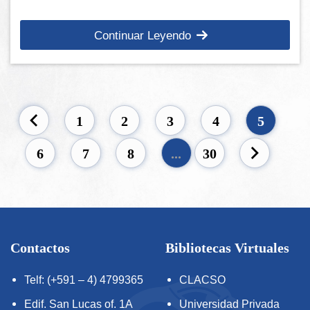
Continuar Leyendo
1
2
3
4
5
6
7
8
...
30
Contactos
Bibliotecas Virtuales
Telf: (+591 – 4) 4799365
CLACSO
Edif. San Lucas of. 1A
Universidad Privada