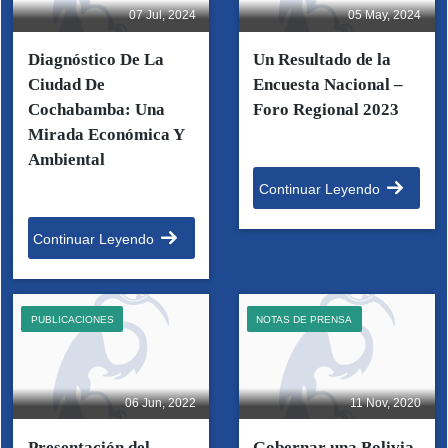
07 Jul, 2024
05 May, 2024
Diagnóstico De La
Un Resultado de la
Ciudad De
Encuesta Nacional –
Cochabamba: Una
Foro Regional 2023
Mirada Económica Y
Ambiental
Continuar Leyendo
Continuar Leyendo
PUBLICACIONES
NOTAS DE PRENSA
06 Jun, 2022
11 Nov, 2020
Presentación del
Gobernar una Bolivia