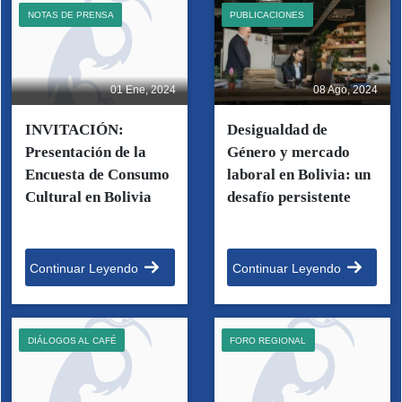
NOTAS DE PRENSA
PUBLICACIONES
01 Ene, 2024
08 Ago, 2024
INVITACIÓN:
Desigualdad de
Presentación de la
Género y mercado
Encuesta de Consumo
laboral en Bolivia: un
Cultural en Bolivia
desafío persistente
Continuar Leyendo
Continuar Leyendo
DIÁLOGOS AL CAFÉ
FORO REGIONAL