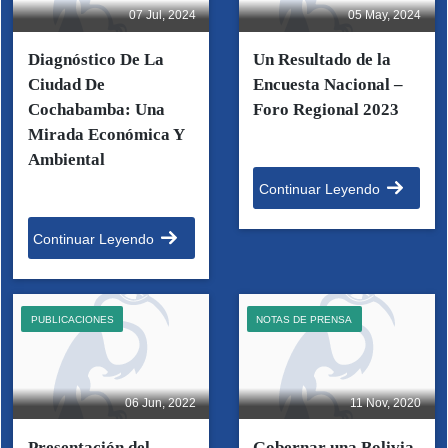
07 Jul, 2024
05 May, 2024
Diagnóstico De La
Un Resultado de la
Ciudad De
Encuesta Nacional –
Cochabamba: Una
Foro Regional 2023
Mirada Económica Y
Ambiental
Continuar Leyendo
Continuar Leyendo
PUBLICACIONES
NOTAS DE PRENSA
06 Jun, 2022
11 Nov, 2020
Presentación del
Gobernar una Bolivia