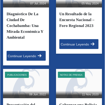
07 Jul, 2024
05 May, 2024
Diagnóstico De La
Un Resultado de la
Ciudad De
Encuesta Nacional –
Cochabamba: Una
Foro Regional 2023
Mirada Económica Y
Ambiental
Continuar Leyendo
Continuar Leyendo
PUBLICACIONES
NOTAS DE PRENSA
06 Jun, 2022
11 Nov, 2020
Presentación del
Gobernar una Bolivia