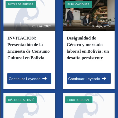
NOTAS DE PRENSA
PUBLICACIONES
01 Ene, 2024
08 Ago, 2024
INVITACIÓN:
Desigualdad de
Presentación de la
Género y mercado
Encuesta de Consumo
laboral en Bolivia: un
Cultural en Bolivia
desafío persistente
Continuar Leyendo
Continuar Leyendo
DIÁLOGOS AL CAFÉ
FORO REGIONAL