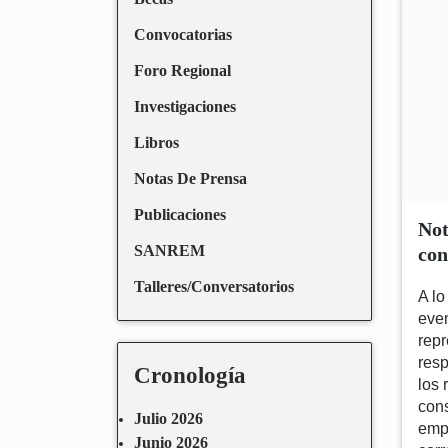
Convocatorias
Foro Regional
Investigaciones
Libros
Notas De Prensa
Publicaciones
Not
SANREM
con
Talleres/Conversatorios
A lo
even
repr
resp
Cronología
los 
con
Julio 2026
emp
Junio 2026