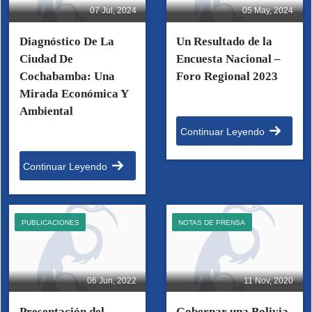
07 Jul, 2024
05 May, 2024
Diagnóstico De La
Un Resultado de la
Ciudad De
Encuesta Nacional –
Cochabamba: Una
Foro Regional 2023
Mirada Económica Y
Ambiental
Continuar Leyendo
Continuar Leyendo
PUBLICACIONES
NOTAS DE PRENSA
06 Jun, 2022
11 Nov, 2020
Presentación del
Gobernar una Bolivia