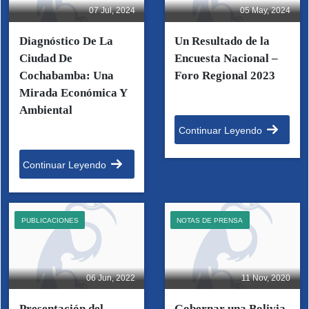
07 Jul, 2024
05 May, 2024
Diagnóstico De La
Un Resultado de la
Ciudad De
Encuesta Nacional –
Cochabamba: Una
Foro Regional 2023
Mirada Económica Y
Ambiental
Continuar Leyendo
Continuar Leyendo
PUBLICACIONES
NOTAS DE PRENSA
06 Jun, 2022
11 Nov, 2020
Presentación del
Gobernar una Bolivia