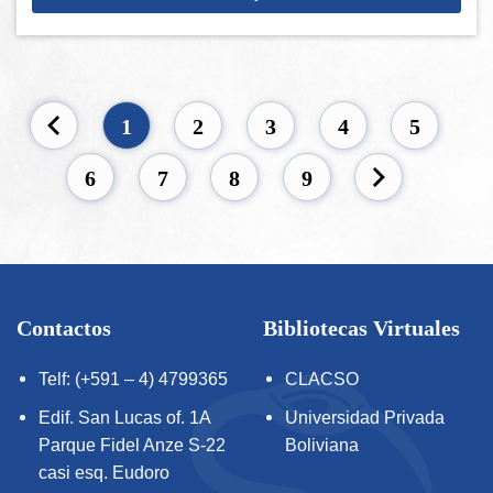
1
2
3
4
5
6
7
8
9
Contactos
Bibliotecas Virtuales
Telf: (+591 – 4) 4799365
CLACSO
Edif. San Lucas of. 1A
Universidad Privada
Parque Fidel Anze S-22
Boliviana
casi esq. Eudoro