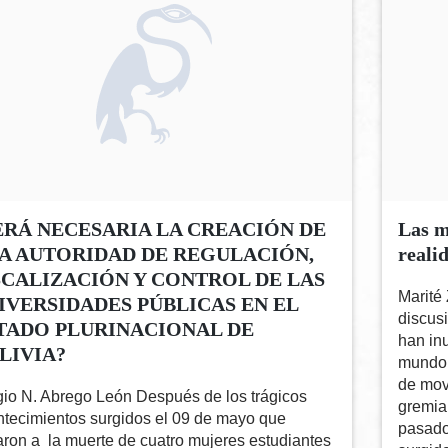
ERÁ NECESARIA LA CREACIÓN DE
Las m
A AUTORIDAD DE REGULACIÓN,
reali
SCALIZACIÓN Y CONTROL DE LAS
Marité
IVERSIDADES PÚBLICAS EN EL
discus
TADO PLURINACIONAL DE
han inu
LIVIA?
mundo,
de movi
io N. Abrego León Después de los trágicos
gremial
ntecimientos surgidos el 09 de mayo que
pasado
aron a la muerte de cuatro mujeres estudiantes