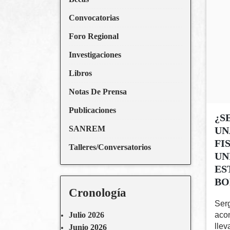
Convocatorias
Foro Regional
Investigaciones
Libros
Notas De Prensa
Publicaciones
¿S
SANREM
UN
FI
Talleres/Conversatorios
UN
ES
BO
Cronología
Serg
aco
Julio 2026
llev
Junio 2026