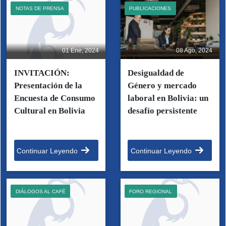
NOTAS DE PRENSA
PUBLICACIONES
01 Ene, 2024
08 Ago, 2024
INVITACIÓN:
Desigualdad de
Presentación de la
Género y mercado
Encuesta de Consumo
laboral en Bolivia: un
Cultural en Bolivia
desafío persistente
Continuar Leyendo
Continuar Leyendo
DIÁLOGOS AL CAFÉ
FORO REGIONAL