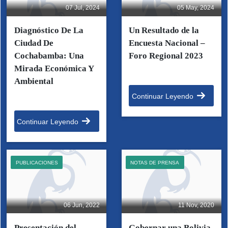
07 Jul, 2024
05 May, 2024
Diagnóstico De La
Un Resultado de la
Ciudad De
Encuesta Nacional –
Cochabamba: Una
Foro Regional 2023
Mirada Económica Y
Ambiental
Continuar Leyendo
Continuar Leyendo
PUBLICACIONES
NOTAS DE PRENSA
06 Jun, 2022
11 Nov, 2020
Presentación del
Gobernar una Bolivia