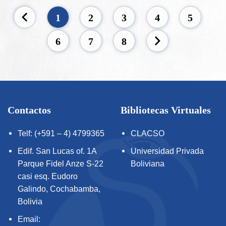
1
2
3
4
5
6
7
8
Contactos
Bibliotecas Virtuales
Telf: (+591 – 4) 4799365
CLACSO
Edif. San Lucas of. 1A
Universidad Privada
Parque Fidel Anze S-22
Boliviana
casi esq. Eudoro
Galindo, Cochabamba,
Bolivia
Email: