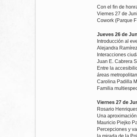
Con el fin de honr
Viernes 27 de Juni
Cowork (Parque Fi
Jueves 26 de Jun
Introducción al ev
Alejandra Ramíre
Interacciones ciud
Juan E. Cabrera S
Entre la accesibili
áreas metropolitan
Carolina Padilla 
Familia multiespec
Viernes 27 de Ju
Rosario Henrique
Una aproximación a
Mauricio Piejko Pa
Percepciones y val
la mirada de la Po