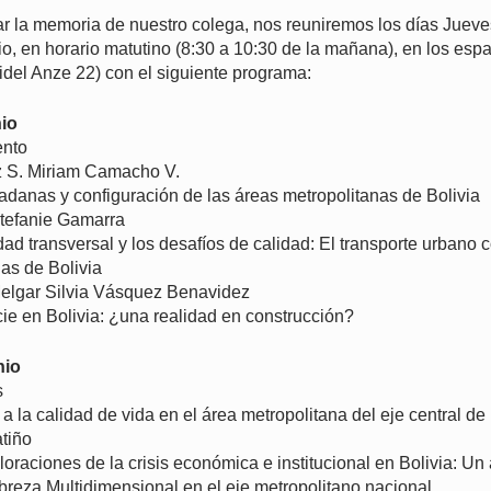
ar la memoria de nuestro colega, nos reuniremos los días Jueve
o, en horario matutino (8:30 a 10:30 de la mañana), en los esp
del Anze 22) con el siguiente programa:
io
ento
z S. Miriam Camacho V.
adanas y configuración de las áreas metropolitanas de Bolivia
tefanie Gamarra
dad transversal y los desafíos de calidad: El transporte urbano c
as de Bolivia
Melgar Silvia Vásquez Benavidez
ie en Bolivia: ¿una realidad en construcción?
nio
s
 la calidad de vida en el área metropolitana del eje central de 
tiño
oraciones de la crisis económica e institucional en Bolivia: Un
breza Multidimensional en el eje metropolitano nacional