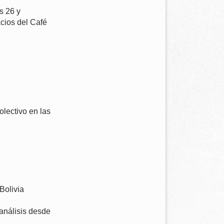
s 26 y
acios del Café
olectivo en las
Bolivia
 análisis desde