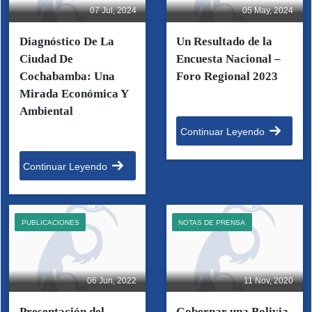
07 Jul, 2024
05 May, 2024
Diagnóstico De La
Un Resultado de la
Ciudad De
Encuesta Nacional –
Cochabamba: Una
Foro Regional 2023
Mirada Económica Y
Ambiental
Continuar Leyendo
Continuar Leyendo
PUBLICACIONES
NOTAS DE PRENSA
06 Jun, 2022
11 Nov, 2020
Presentación del
Gobernar una Bolivia