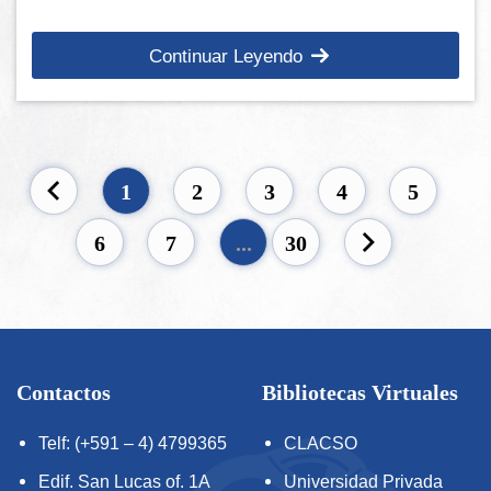
Continuar Leyendo
1
2
3
4
5
6
7
...
30
Contactos
Bibliotecas Virtuales
Telf: (+591 – 4) 4799365
CLACSO
Edif. San Lucas of. 1A
Universidad Privada