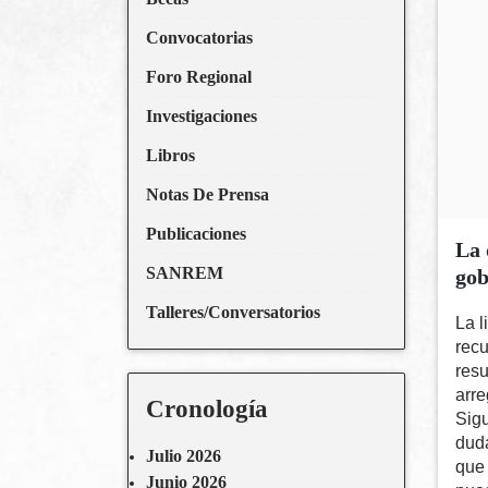
Convocatorias
Foro Regional
Investigaciones
Libros
Notas De Prensa
Publicaciones
La 
SANREM
gob
Talleres/Conversatorios
La l
rec
resu
arre
Cronología
Sigu
duda
Julio 2026
que 
Junio 2026