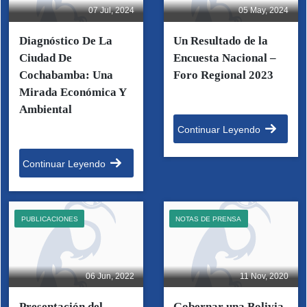
07 Jul, 2024
05 May, 2024
Diagnóstico De La
Un Resultado de la
Ciudad De
Encuesta Nacional –
Cochabamba: Una
Foro Regional 2023
Mirada Económica Y
Ambiental
Continuar Leyendo
Continuar Leyendo
PUBLICACIONES
NOTAS DE PRENSA
06 Jun, 2022
11 Nov, 2020
Presentación del
Gobernar una Bolivia