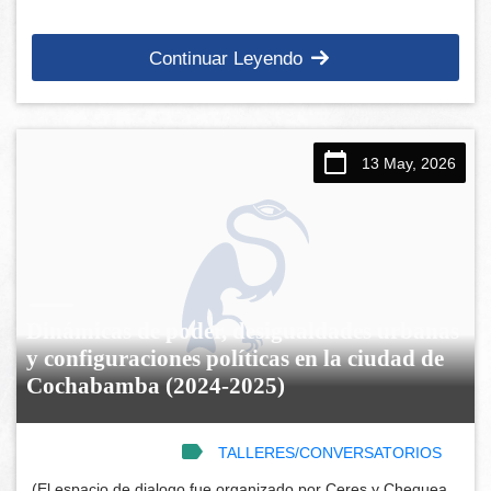
Continuar Leyendo
13 May, 2026
Dinámicas de poder, desigualdades urbanas
y configuraciones políticas en la ciudad de
Cochabamba (2024-2025)
TALLERES/CONVERSATORIOS
(El espacio de dialogo fue organizado por Ceres y Chequea