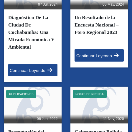
07 Jul, 2024
05 May, 2024
Diagnóstico De La
Un Resultado de la
Ciudad De
Encuesta Nacional –
Cochabamba: Una
Foro Regional 2023
Mirada Económica Y
Ambiental
Continuar Leyendo
Continuar Leyendo
PUBLICACIONES
NOTAS DE PRENSA
06 Jun, 2022
11 Nov, 2020
Presentación del
Gobernar una Bolivia