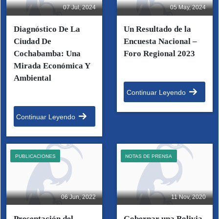
07 Jul, 2024
05 May, 2024
Diagnóstico De La
Un Resultado de la
Ciudad De
Encuesta Nacional –
Cochabamba: Una
Foro Regional 2023
Mirada Económica Y
Ambiental
Continuar Leyendo
Continuar Leyendo
PUBLICACIONES
NOTAS DE PRENSA
06 Jun, 2022
11 Nov, 2020
Presentación del
Gobernar una Bolivia