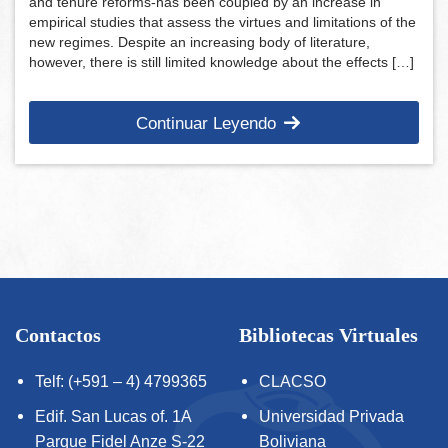
and tenure reforms-has been coupled by an increase in
empirical studies that assess the virtues and limitations of the
new regimes. Despite an increasing body of literature,
however, there is still limited knowledge about the effects […]
Continuar Leyendo
Contactos
Bibliotecas Virtuales
Telf: (+591 – 4) 4799365
CLACSO
Edif. San Lucas of. 1A
Universidad Privada
Parque Fidel Anze S-22
Boliviana