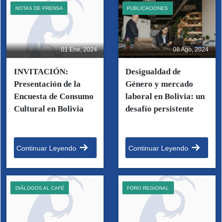
NOTAS DE PRENSA
PUBLICACIONES
01 Ene, 2024
08 Ago, 2024
INVITACIÓN:
Desigualdad de
Presentación de la
Género y mercado
Encuesta de Consumo
laboral en Bolivia: un
Cultural en Bolivia
desafío persistente
Continuar Leyendo
Continuar Leyendo
DIÁLOGOS AL CAFÉ
FORO REGIONAL