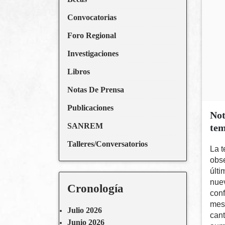
Convocatorias
Foro Regional
Investigaciones
Libros
Notas De Prensa
Publicaciones
Not
SANREM
tem
Talleres/Conversatorios
La 
obse
últi
nue
Cronología
conf
mese
Julio 2026
cant
Junio 2026