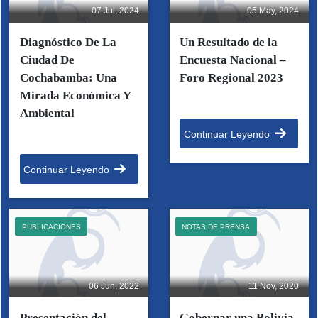
07 Jul, 2024
05 May, 2024
Diagnóstico De La
Un Resultado de la
Ciudad De
Encuesta Nacional –
Cochabamba: Una
Foro Regional 2023
Mirada Económica Y
Ambiental
Continuar Leyendo
Continuar Leyendo
PUBLICACIONES
NOTAS DE PRENSA
06 Jun, 2022
11 Nov, 2020
Presentación del
Gobernar una Bolivia