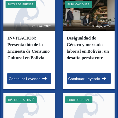
NOTAS DE PRENSA
PUBLICACIONES
01 Ene, 2024
08 Ago, 2024
INVITACIÓN:
Desigualdad de
Presentación de la
Género y mercado
Encuesta de Consumo
laboral en Bolivia: un
Cultural en Bolivia
desafío persistente
Continuar Leyendo
Continuar Leyendo
DIÁLOGOS AL CAFÉ
FORO REGIONAL