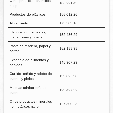
Otros productos químicos
186.221,43
n.c.p.
Productos de plásticos
185.012,26
Alojamiento
173.389,16
Elaboración de pastas,
152.436,29
macarrones y fideos
Pasta de madera, papel y
152.133,93
cartón
Expendio de alimentos y
148.907,29
bebidas
Curtido, teñido y adobo de
139.825,98
cueros y pieles
Maletas talabartería de
129.427,32
cuero
Otros productos minerales
127.300,23
no metálicos n.c.p