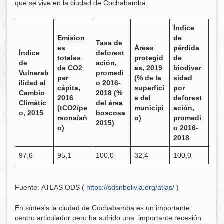
que se vive en la ciudad de Cochabamba.
Índice
Emision
de
Tasa de
es
Áreas
pérdida
Índice
deforest
totales
protegid
de
de
ación,
de CO2
as, 2019
biodiver
Vulnerab
promedi
per
(% de la
sidad
ilidad al
o 2016-
cápita,
superfici
por
Cambio
2018 (%
2016
e del
deforest
Climátic
del área
(tCO2/pe
municipi
ación,
o, 2015
boscosa
rsona/añ
o)
promedi
2015)
o)
o 2016-
2018
97,6
95,1
100,0
32,4
100,0
Fuente:
ATLAS ODS (
https://sdsnbolivia.org/atlas/
)
En síntesis la ciudad de Cochabamba es un importante
centro articulador pero ha sufrido una importante recesión