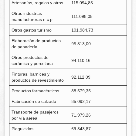
Artesanías, regalos y otros
115.094,85
Otras industrias
111.098,05
manufactureras n.c.p
Otros gastos turismo
101.984,73
Elaboración de productos
95.813,00
de panadería
Otros productos de
94.110,16
cerámica y porcelana
Pinturas, barnices y
92.112,09
productos de revestimiento
Productos farmacéuticos
88.579,35
Fabricación de calzado
85.092,17
Transporte de pasajeros
71.979,26
por vía aérea
Plaguicidas
69.343,87