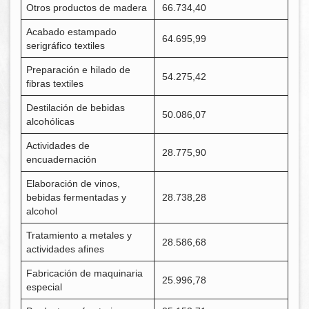
Otros productos de madera
66.734,40
Acabado estampado
64.695,99
serigráfico textiles
Preparación e hilado de
54.275,42
fibras textiles
Destilación de bebidas
50.086,07
alcohólicas
Actividades de
28.775,90
encuadernación
Elaboración de vinos,
bebidas fermentadas y
28.738,28
alcohol
Tratamiento a metales y
28.586,68
actividades afines
Fabricación de maquinaria
25.996,78
especial