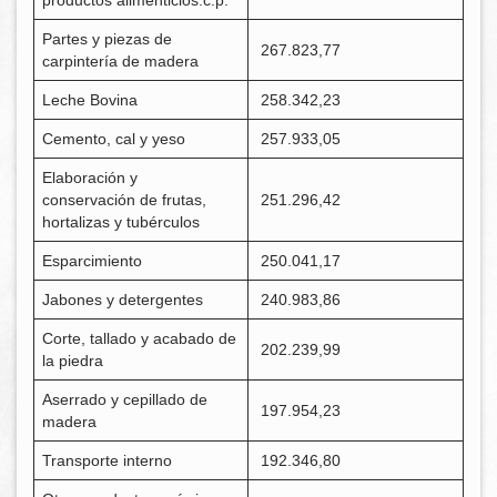
productos alimenticios.c.p.
Partes y piezas de
267.823,77
carpintería de madera
Leche Bovina
258.342,23
Cemento, cal y yeso
257.933,05
Elaboración y
conservación de frutas,
251.296,42
hortalizas y tubérculos
Esparcimiento
250.041,17
Jabones y detergentes
240.983,86
Corte, tallado y acabado de
202.239,99
la piedra
Aserrado y cepillado de
197.954,23
madera
Transporte interno
192.346,80