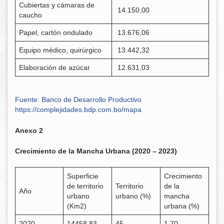
Cubiertas y cámaras de
14.150,00
caucho
Papel, cartón ondulado
13.676,06
Equipo médico, quirúrgico
13.442,32
Elaboración de azúcar
12.631,03
Fuente: Banco de Desarrollo Productivo
https://complejidades.bdp.com.bo/mapa
Anexo 2
Crecimiento de la Mancha Urbana (2020 – 2023)
Superficie
Crecimiento
de territorio
Territorio
de la
Año
urbano
urbano (%)
mancha
(Km2)
urbana (%)
2020
14458.83
45
1,70