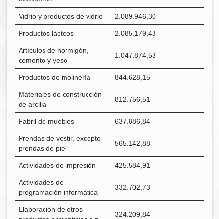
Vidrio y productos de vidrio
2.089.946,30
Productos lácteos
2.085.179,43
Artículos de hormigón,
1.047.874,53
cemento y yeso
Productos de molinería
844.628,15
Materiales de construcción
812.756,51
de arcilla
Fabril de muebles
637.886,84
Prendas de vestir, excepto
565.142,88
prendas de piel
Actividades de impresión
425.584,91
Actividades de
332.702,73
programación informática
Elaboración de otros
324.209,84