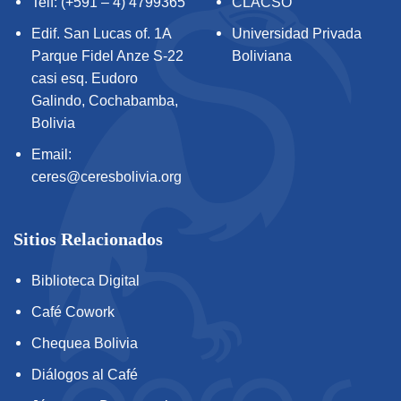
Telf: (+591 – 4) 4799365
CLACSO
Edif. San Lucas of. 1A
Universidad Privada
Parque Fidel Anze S-22
Boliviana
casi esq. Eudoro
Galindo, Cochabamba,
Bolivia
Email:
ceres@ceresbolivia.org
Sitios Relacionados
Biblioteca Digital
Café Cowork
Chequea Bolivia
Diálogos al Café