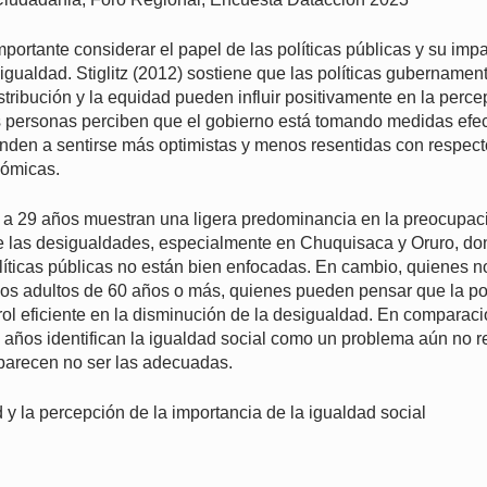
mportante considerar el papel de las políticas públicas y su impa
gualdad. Stiglitz (2012) sostiene que las políticas gubernamen
tribución y la equidad pueden influir positivamente en la perc
s personas perciben que el gobierno está tomando medidas efec
enden a sentirse más optimistas y menos resentidas con respect
nómicas.
 a 29 años muestran una ligera predominancia en la preocupac
de las desigualdades, especialmente en Chuquisaca y Oruro, d
líticas públicas no están bien enfocadas. En cambio, quienes n
os adultos de 60 años o más, quienes pueden pensar que la pol
l eficiente en la disminución de la desigualdad. En comparació
 años identifican la igualdad social como un problema aún no re
 parecen no ser las adecuadas.
y la percepción de la importancia de la igualdad social