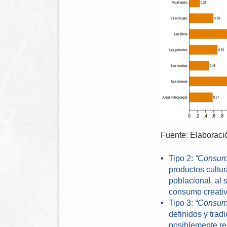
Fuente: Elaboraci
Tipo 2:
“Consum
productos cultur
poblacional, al 
consumo creativ
Tipo 3:
“Consumi
definidos y trad
posiblemente rea