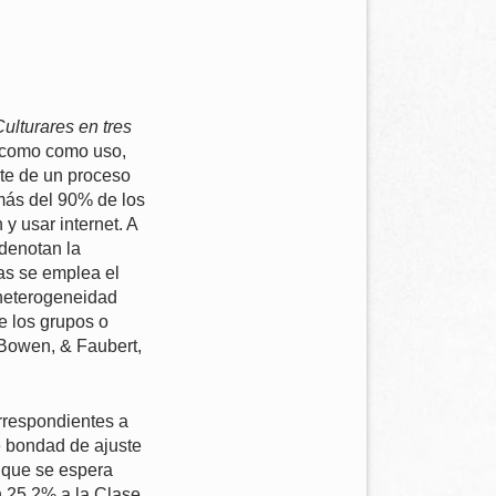
lturares en tres
l como como uso,
nte de un proceso
más del 90% de los
y usar internet. A
 denotan la
las se emplea el
r heterogeneidad
e los grupos o
 Bowen, & Faubert,
orrespondientes a
e bondad de ajuste
n que se espera
n 25,2% a la Clase