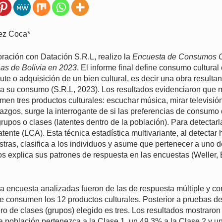
ez Coca*
ación con Datación S.R.L, realizo la
Encuesta de Consumos Cu
nas de Bolivia en 2023
. El informe final define consumo cultura
rute o adquisición de un bien cultural, es decir una obra resulta
o a su consumo (S.R.L, 2023). Los resultados evidenciaron que 
n tres productos culturales: escuchar música, mirar televisión 
llazgos, surge la interrogante de si las preferencias de consumo
rupos o clases (latentes dentro de la población). Para detectar
latente (LCA). Esta técnica estadística multivariante, al detecta
stras, clasifica a los individuos y asume que pertenecer a uno d
os explica sus patrones de respuesta en las encuestas (Weller,
a encuesta analizadas fueron de las de respuesta múltiple y c
se consumen los 12 productos culturales. Posterior a pruebas d
ero de clases (grupos) elegido es tres. Los resultados mostraro
a población pertenezca a la Clase 1, un 49.3% a la Clase 2 y u