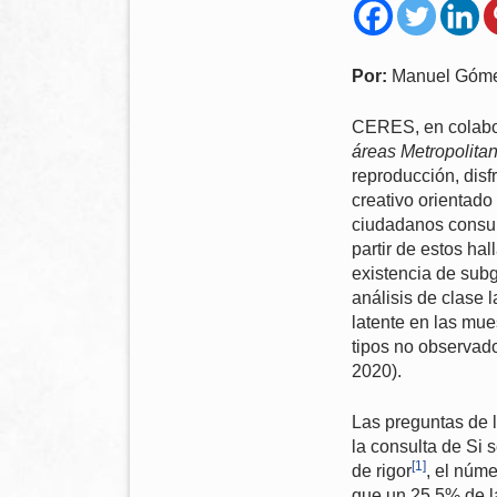
Por:
Manuel Góm
CERES, en colabor
áreas Metropolita
reproducción, disf
creativo orientad
ciudadanos consume
partir de estos ha
existencia de subg
análisis de clase 
latente en las mue
tipos no observad
2020).
Las preguntas de l
la consulta de Si 
[1]
de rigor
, el núm
que un 25,5% de l