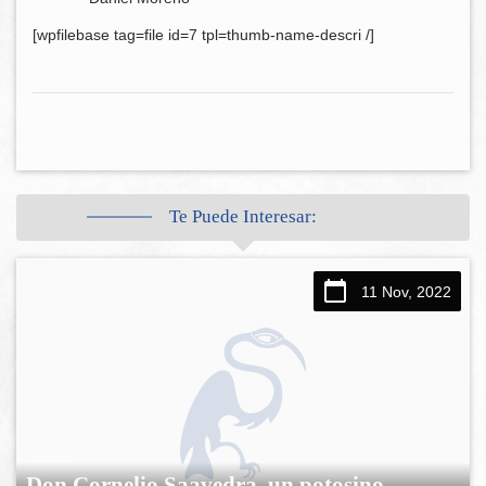
[wpfilebase tag=file id=7 tpl=thumb-name-descri /]
Te Puede Interesar:
11 Nov, 2022
Don Cornelio Saavedra, un potosino