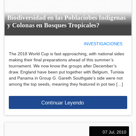
Los Derechos de Propiedad Afectan la
Diversidad de Instituciones y la
Biodiversidad en las Poblaciobes Indígenas
y Colonas en Bosques Tropicales?
INVESTIGACIONES
The 2018 World Cup is fast approaching, with national sides
making their final preparations ahead of this summer’s
tournament. We now know the groups after December’s
draw. England have been put together with Belgium, Tunisia
and Panama in Group G. Gareth Southgate’s side were not
among the top seeds, meaning they featured in pot two […]
Continuar Leyendo
07 Jul, 2010