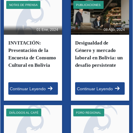
NOTAS DE PRENSA
PUBLICACIONES
01 Ene, 2024
08 Ago, 2024
INVITACIÓN:
Desigualdad de
Presentación de la
Género y mercado
Encuesta de Consumo
laboral en Bolivia: un
Cultural en Bolivia
desafío persistente
Continuar Leyendo
Continuar Leyendo
DIÁLOGOS AL CAFÉ
FORO REGIONAL