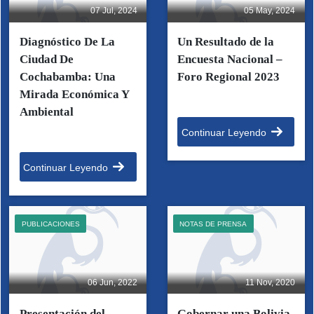
07 Jul, 2024
05 May, 2024
Diagnóstico De La
Un Resultado de la
Ciudad De
Encuesta Nacional –
Cochabamba: Una
Foro Regional 2023
Mirada Económica Y
Ambiental
Continuar Leyendo
Continuar Leyendo
PUBLICACIONES
NOTAS DE PRENSA
06 Jun, 2022
11 Nov, 2020
Presentación del
Gobernar una Bolivia