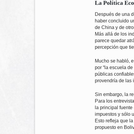
La Política Ec
Después de una dé
haber concluido u
de China y de otro
Más allá de los in
parece quedar atrá
percepción que tie
Mucho se habló, e
por “la escuela de
públicas confiable
provendría de las 
Sin embargo, la re
Para los entrevist
la principal fuent
impuestos y sólo u
Esto refleja que 
propuesto en Boli