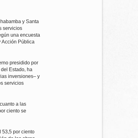
ochabamba y Santa
 servicios
 según una encuesta
 Acción Pública
erno presidido por
 del Estado, ha
ias inversiones– y
os servicios
cuanto a las
por ciento se
l 53,5 por ciento