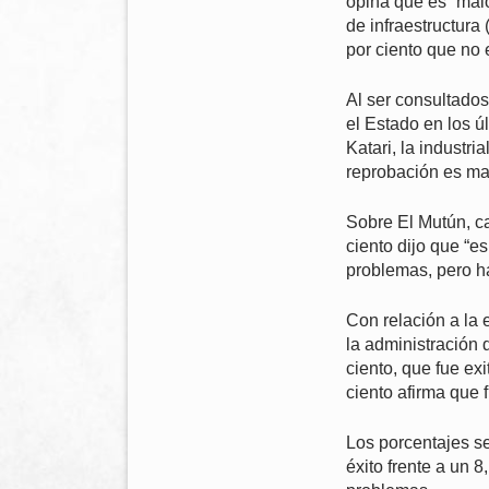
opina que es “malo
de infraestructura 
por ciento que no 
Al ser consultados
el Estado en los ú
Katari, la industri
reprobación es ma
Sobre El Mutún, cas
ciento dijo que “e
problemas, pero h
Con relación a la 
la administración 
ciento, que fue exi
ciento afirma que 
Los porcentajes se
éxito frente a un 