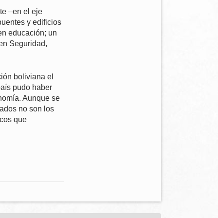
e –en el eje
uentes y edificios
en educación; un
 en Seguridad,
ión boliviana el
 país pudo haber
onomía. Aunque se
tados no son los
icos que