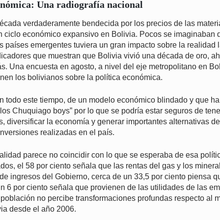
onómica: Una radiografía nacional
cada verdaderamente bendecida por los precios de las materi
n ciclo económico expansivo en Bolivia. Pocos se imaginaban q
s países emergentes tuviera un gran impacto sobre la realidad 
dicadores que muestran que Bolivia vivió una década de oro, a
s. Una encuesta en agosto, a nivel del eje metropolitano en Bol
nen los bolivianos sobre la política económica.
n todo este tiempo, de un modelo económico blindado y que ha
 los Chuquiago boys” por lo que se podría estar seguros de te
s, diversificar la economía y generar importantes alternativas 
inversiones realizadas en el país.
alidad parece no coincidir con lo que se esperaba de esa polít
ados, el 58 por ciento señala que las rentas del gas y los miner
e de ingresos del Gobierno, cerca de un 33,5 por ciento piensa q
n 6 por ciento señala que provienen de las utilidades de las e
la población no percibe transformaciones profundas respecto al
via desde el año 2006.