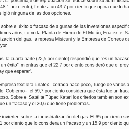
”. El porcentaje de reprobación se reduce sobre su administrac
(48,1 por ciento), frente a un 43,7 por ciento que opina que lo h
eligió ninguna de las dos opciones.
 sobre el éxito o fracaso de algunas de las inversiones específi
ltimos años, como la Planta de Hierro de El Mutún, Enatex, el S
alización del gas, la represa Misicuni y la Empresa de Correos de
yor.
i la cuarta parte (23,5 por ciento) respondió que “es un fracaso”
s un éxito”, mientras que el 22,7 por ciento consideró que el pro
ay que esperar”.
empresa textilera Enatex –cerrada hace poco, luego de varios a
del Gobierno–, el 59,7 por ciento considera que ésta fue un fraca
toso. Sobre el Satélite Túpac Katari los criterios también son ex
fue un fracaso y el 20,6 que tiene problemas.
 invierten sobre la industrialización del gas. El 65 por ciento s
8,1 por ciento que lo considera un fracaso y un 15,9 por ciento q