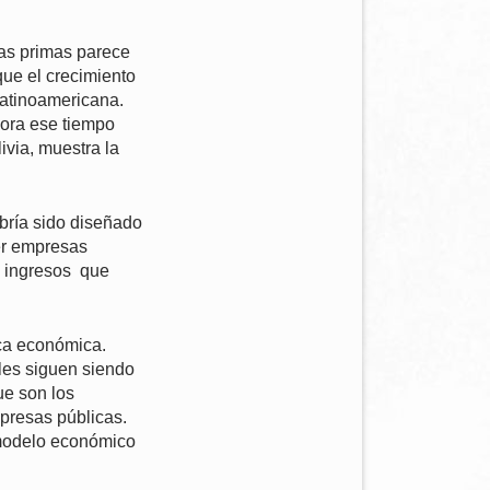
as primas parece
ue el crecimiento
latinoamericana.
hora ese tiempo
ivia, muestra la
bría sido diseñado
ner empresas
de ingresos que
ica económica.
ales siguen siendo
ue son los
mpresas públicas.
 modelo económico