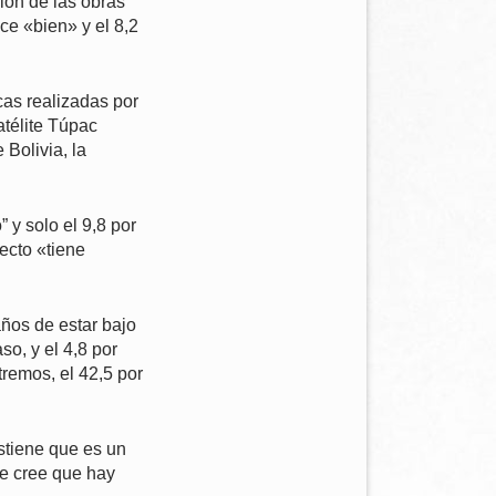
ión de las obras
ace «bien» y el 8,2
cas realizadas por
atélite Túpac
 Bolivia, la
 y solo el 9,8 por
yecto «tiene
ños de estar bajo
so, y el 4,8 por
tremos, el 42,5 por
ostiene que es un
ue cree que hay