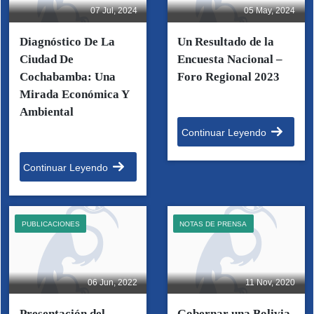
07 Jul, 2024
05 May, 2024
Diagnóstico De La
Un Resultado de la
Ciudad De
Encuesta Nacional –
Cochabamba: Una
Foro Regional 2023
Mirada Económica Y
Ambiental
Continuar Leyendo
Continuar Leyendo
PUBLICACIONES
NOTAS DE PRENSA
06 Jun, 2022
11 Nov, 2020
Presentación del
Gobernar una Bolivia