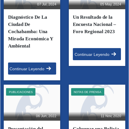
07 Jul, 2024
05 May, 2024
Diagnóstico De La
Un Resultado de la
Ciudad De
Encuesta Nacional –
Cochabamba: Una
Foro Regional 2023
Mirada Económica Y
Ambiental
Continuar Leyendo
Continuar Leyendo
PUBLICACIONES
NOTAS DE PRENSA
06 Jun, 2022
11 Nov, 2020
Presentación del
Gobernar una Bolivia