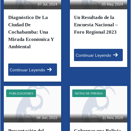
07 Jul, 2024
05 May, 2024
Diagnóstico De La
Un Resultado de la
Ciudad De
Encuesta Nacional –
Cochabamba: Una
Foro Regional 2023
Mirada Económica Y
Ambiental
Continuar Leyendo
Continuar Leyendo
PUBLICACIONES
NOTAS DE PRENSA
06 Jun, 2022
11 Nov, 2020
Presentación del
Gobernar una Bolivia