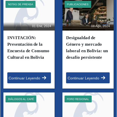
NOTAS DE PRENSA
PUBLICACIONES
01 Ene, 2024
08 Ago, 2024
INVITACIÓN:
Desigualdad de
Presentación de la
Género y mercado
Encuesta de Consumo
laboral en Bolivia: un
Cultural en Bolivia
desafío persistente
Continuar Leyendo
Continuar Leyendo
DIÁLOGOS AL CAFÉ
FORO REGIONAL