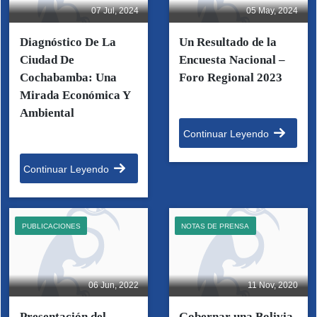
07 Jul, 2024
05 May, 2024
Diagnóstico De La
Un Resultado de la
Ciudad De
Encuesta Nacional –
Cochabamba: Una
Foro Regional 2023
Mirada Económica Y
Ambiental
Continuar Leyendo
Continuar Leyendo
PUBLICACIONES
NOTAS DE PRENSA
06 Jun, 2022
11 Nov, 2020
Presentación del
Gobernar una Bolivia