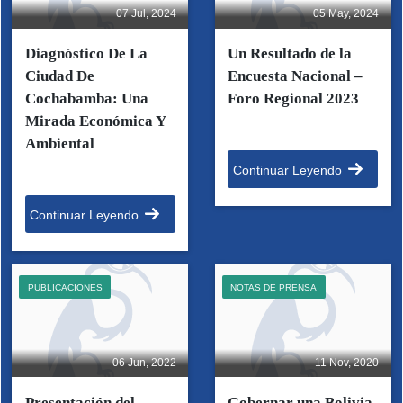
07 Jul, 2024
05 May, 2024
Diagnóstico De La
Un Resultado de la
Ciudad De
Encuesta Nacional –
Cochabamba: Una
Foro Regional 2023
Mirada Económica Y
Ambiental
Continuar Leyendo
Continuar Leyendo
PUBLICACIONES
NOTAS DE PRENSA
06 Jun, 2022
11 Nov, 2020
Presentación del
Gobernar una Bolivia