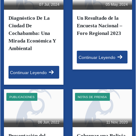
07 Jul, 2024
05 May, 2024
Diagnóstico De La
Un Resultado de la
Ciudad De
Encuesta Nacional –
Cochabamba: Una
Foro Regional 2023
Mirada Económica Y
Ambiental
Continuar Leyendo
Continuar Leyendo
PUBLICACIONES
NOTAS DE PRENSA
06 Jun, 2022
11 Nov, 2020
Presentación del
Gobernar una Bolivia