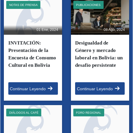
NOTAS DE PRENSA
PUBLICACIONES
01 Ene, 2024
08 Ago, 2024
INVITACIÓN:
Desigualdad de
Presentación de la
Género y mercado
Encuesta de Consumo
laboral en Bolivia: un
Cultural en Bolivia
desafío persistente
Continuar Leyendo
Continuar Leyendo
DIÁLOGOS AL CAFÉ
FORO REGIONAL