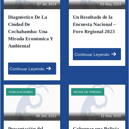
07 Jul, 2024
05 May, 2024
Diagnóstico De La
Un Resultado de la
Ciudad De
Encuesta Nacional –
Cochabamba: Una
Foro Regional 2023
Mirada Económica Y
Ambiental
Continuar Leyendo
Continuar Leyendo
PUBLICACIONES
NOTAS DE PRENSA
06 Jun, 2022
11 Nov, 2020
Presentación del
Gobernar una Bolivia