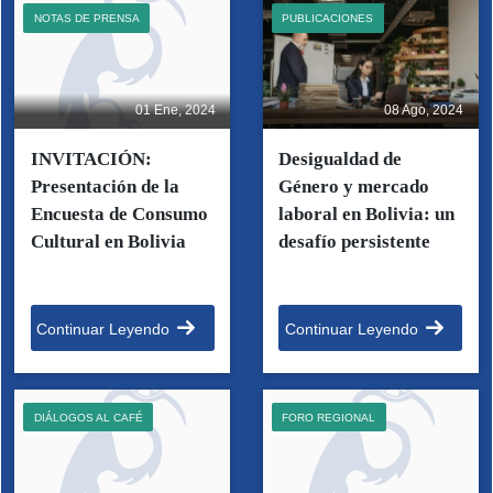
NOTAS DE PRENSA
PUBLICACIONES
01 Ene, 2024
08 Ago, 2024
INVITACIÓN:
Desigualdad de
Presentación de la
Género y mercado
Encuesta de Consumo
laboral en Bolivia: un
Cultural en Bolivia
desafío persistente
Continuar Leyendo
Continuar Leyendo
DIÁLOGOS AL CAFÉ
FORO REGIONAL