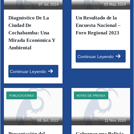
07 Jul, 2024
05 May, 2024
Diagnóstico De La
Un Resultado de la
Ciudad De
Encuesta Nacional –
Cochabamba: Una
Foro Regional 2023
Mirada Económica Y
Ambiental
Continuar Leyendo
Continuar Leyendo
PUBLICACIONES
NOTAS DE PRENSA
06 Jun, 2022
11 Nov, 2020
Presentación del
Gobernar una Bolivia