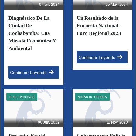
07 Jul, 2024
05 May, 2024
Diagnóstico De La
Un Resultado de la
Ciudad De
Encuesta Nacional –
Cochabamba: Una
Foro Regional 2023
Mirada Económica Y
Ambiental
Continuar Leyendo
Continuar Leyendo
PUBLICACIONES
NOTAS DE PRENSA
06 Jun, 2022
11 Nov, 2020
Presentación del
Gobernar una Bolivia