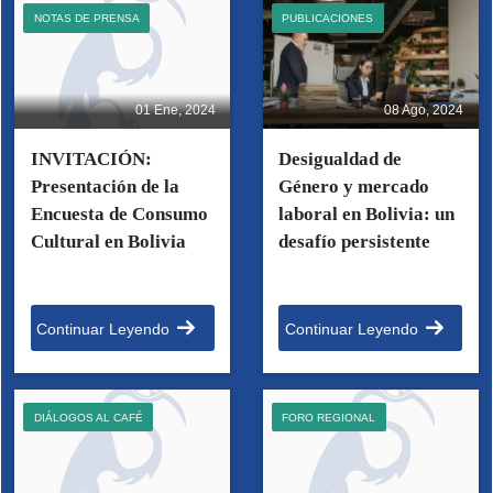
NOTAS DE PRENSA
PUBLICACIONES
01 Ene, 2024
08 Ago, 2024
INVITACIÓN:
Desigualdad de
Presentación de la
Género y mercado
Encuesta de Consumo
laboral en Bolivia: un
Cultural en Bolivia
desafío persistente
Continuar Leyendo
Continuar Leyendo
DIÁLOGOS AL CAFÉ
FORO REGIONAL