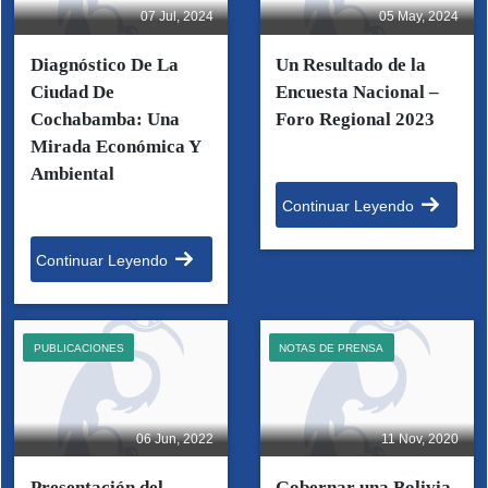
07 Jul, 2024
05 May, 2024
Diagnóstico De La
Un Resultado de la
Ciudad De
Encuesta Nacional –
Cochabamba: Una
Foro Regional 2023
Mirada Económica Y
Ambiental
Continuar Leyendo
Continuar Leyendo
PUBLICACIONES
NOTAS DE PRENSA
06 Jun, 2022
11 Nov, 2020
Presentación del
Gobernar una Bolivia