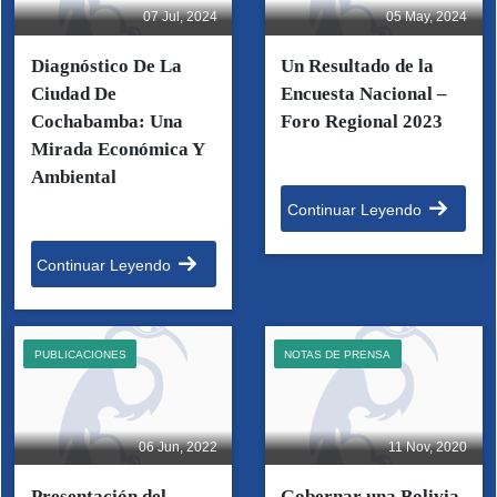
07 Jul, 2024
05 May, 2024
Diagnóstico De La
Un Resultado de la
Ciudad De
Encuesta Nacional –
Cochabamba: Una
Foro Regional 2023
Mirada Económica Y
Ambiental
Continuar Leyendo
Continuar Leyendo
PUBLICACIONES
NOTAS DE PRENSA
06 Jun, 2022
11 Nov, 2020
Presentación del
Gobernar una Bolivia