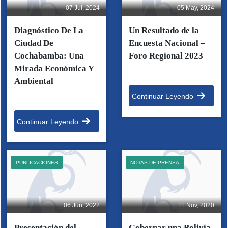
07 Jul, 2024
05 May, 2024
Diagnóstico De La
Un Resultado de la
Ciudad De
Encuesta Nacional –
Cochabamba: Una
Foro Regional 2023
Mirada Económica Y
Ambiental
Continuar Leyendo
Continuar Leyendo
PUBLICACIONES
NOTAS DE PRENSA
06 Jun, 2022
11 Nov, 2020
Presentación del
Gobernar una Bolivia