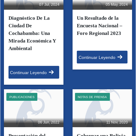
07 Jul, 2024
05 May, 2024
Diagnóstico De La
Un Resultado de la
Ciudad De
Encuesta Nacional –
Cochabamba: Una
Foro Regional 2023
Mirada Económica Y
Ambiental
Continuar Leyendo
Continuar Leyendo
PUBLICACIONES
NOTAS DE PRENSA
06 Jun, 2022
11 Nov, 2020
Presentación del
Gobernar una Bolivia