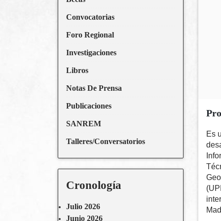
Convocatorias
Foro Regional
Investigaciones
Libros
Notas De Prensa
Publicaciones
Pro
SANREM
Es u
Talleres/Conversatorios
desa
Info
Técn
Geod
Cronología
(UPM
inte
Julio 2026
Madr
Junio 2026