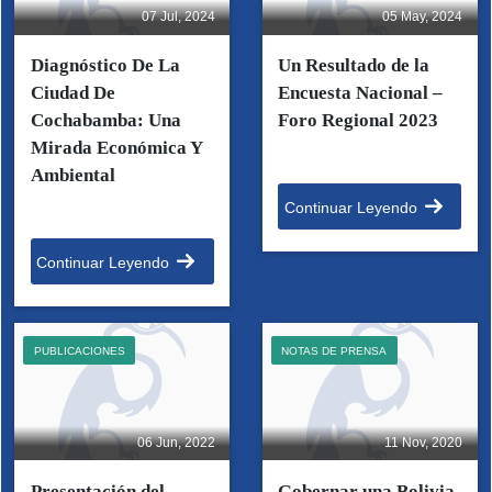
07 Jul, 2024
05 May, 2024
Diagnóstico De La
Un Resultado de la
Ciudad De
Encuesta Nacional –
Cochabamba: Una
Foro Regional 2023
Mirada Económica Y
Ambiental
Continuar Leyendo
Continuar Leyendo
PUBLICACIONES
NOTAS DE PRENSA
06 Jun, 2022
11 Nov, 2020
Presentación del
Gobernar una Bolivia