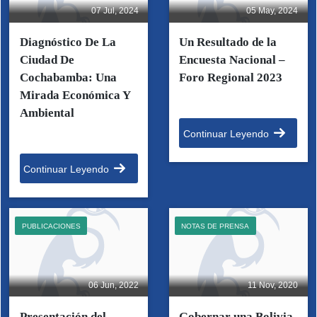
07 Jul, 2024
05 May, 2024
Diagnóstico De La
Un Resultado de la
Ciudad De
Encuesta Nacional –
Cochabamba: Una
Foro Regional 2023
Mirada Económica Y
Ambiental
Continuar Leyendo
Continuar Leyendo
PUBLICACIONES
NOTAS DE PRENSA
06 Jun, 2022
11 Nov, 2020
Presentación del
Gobernar una Bolivia