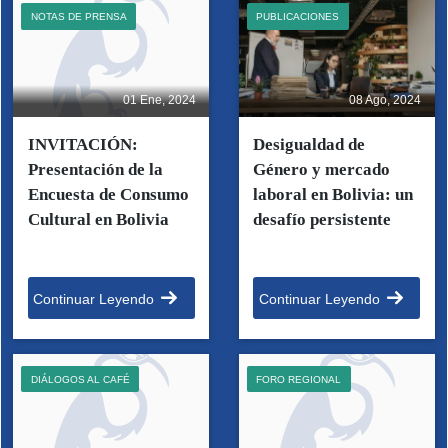
NOTAS DE PRENSA
PUBLICACIONES
01 Ene, 2024
08 Ago, 2024
INVITACIÓN:
Desigualdad de
Presentación de la
Género y mercado
Encuesta de Consumo
laboral en Bolivia: un
Cultural en Bolivia
desafío persistente
Continuar Leyendo
Continuar Leyendo
DIÁLOGOS AL CAFÉ
FORO REGIONAL