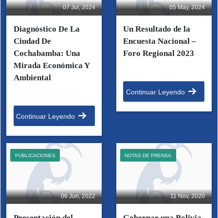
07 Jul, 2024
05 May, 2024
Diagnóstico De La
Un Resultado de la
Ciudad De
Encuesta Nacional –
Cochabamba: Una
Foro Regional 2023
Mirada Económica Y
Ambiental
Continuar Leyendo
Continuar Leyendo
PUBLICACIONES
NOTAS DE PRENSA
06 Jun, 2022
11 Nov, 2020
Presentación del
Gobernar una Bolivia