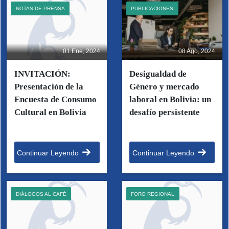
NOTAS DE PRENSA
PUBLICACIONES
01 Ene, 2024
08 Ago, 2024
INVITACIÓN:
Desigualdad de
Presentación de la
Género y mercado
Encuesta de Consumo
laboral en Bolivia: un
Cultural en Bolivia
desafío persistente
Continuar Leyendo
Continuar Leyendo
DIÁLOGOS AL CAFÉ
FORO REGIONAL