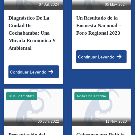
07 Jul, 2024
05 May, 2024
Diagnóstico De La
Un Resultado de la
Ciudad De
Encuesta Nacional –
Cochabamba: Una
Foro Regional 2023
Mirada Económica Y
Ambiental
Continuar Leyendo
Continuar Leyendo
PUBLICACIONES
NOTAS DE PRENSA
06 Jun, 2022
11 Nov, 2020
Presentación del
Gobernar una Bolivia