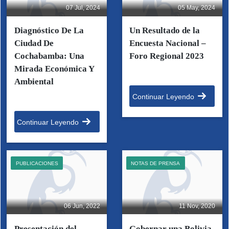
07 Jul, 2024
05 May, 2024
Diagnóstico De La
Un Resultado de la
Ciudad De
Encuesta Nacional –
Cochabamba: Una
Foro Regional 2023
Mirada Económica Y
Ambiental
Continuar Leyendo
Continuar Leyendo
PUBLICACIONES
NOTAS DE PRENSA
06 Jun, 2022
11 Nov, 2020
Presentación del
Gobernar una Bolivia