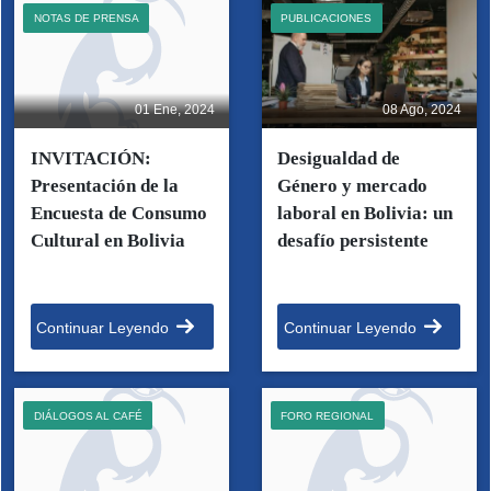
NOTAS DE PRENSA
PUBLICACIONES
01 Ene, 2024
08 Ago, 2024
INVITACIÓN:
Desigualdad de
Presentación de la
Género y mercado
Encuesta de Consumo
laboral en Bolivia: un
Cultural en Bolivia
desafío persistente
Continuar Leyendo
Continuar Leyendo
DIÁLOGOS AL CAFÉ
FORO REGIONAL