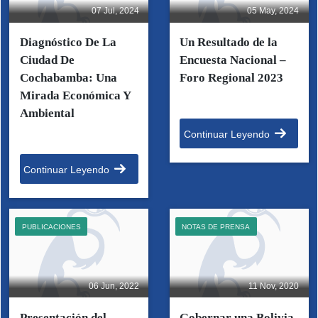
07 Jul, 2024
05 May, 2024
Diagnóstico De La
Un Resultado de la
Ciudad De
Encuesta Nacional –
Cochabamba: Una
Foro Regional 2023
Mirada Económica Y
Ambiental
Continuar Leyendo
Continuar Leyendo
PUBLICACIONES
NOTAS DE PRENSA
06 Jun, 2022
11 Nov, 2020
Presentación del
Gobernar una Bolivia