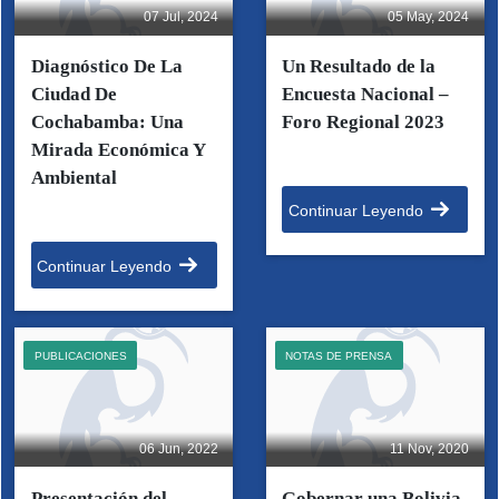
07 Jul, 2024
05 May, 2024
Diagnóstico De La
Un Resultado de la
Ciudad De
Encuesta Nacional –
Cochabamba: Una
Foro Regional 2023
Mirada Económica Y
Ambiental
Continuar Leyendo
Continuar Leyendo
PUBLICACIONES
NOTAS DE PRENSA
06 Jun, 2022
11 Nov, 2020
Presentación del
Gobernar una Bolivia