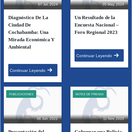
07 Jul, 2024
05 May, 2024
Diagnóstico De La
Un Resultado de la
Ciudad De
Encuesta Nacional –
Cochabamba: Una
Foro Regional 2023
Mirada Económica Y
Ambiental
Continuar Leyendo
Continuar Leyendo
PUBLICACIONES
NOTAS DE PRENSA
06 Jun, 2022
11 Nov, 2020
Presentación del
Gobernar una Bolivia