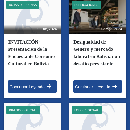
NOTAS DE PRENSA
PUBLICACIONES
01 Ene, 2024
08 Ago, 2024
INVITACIÓN:
Desigualdad de
Presentación de la
Género y mercado
Encuesta de Consumo
laboral en Bolivia: un
Cultural en Bolivia
desafío persistente
Continuar Leyendo
Continuar Leyendo
DIÁLOGOS AL CAFÉ
FORO REGIONAL