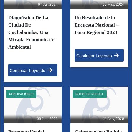
07 Jul, 2024
05 May, 2024
Diagnóstico De La
Un Resultado de la
Ciudad De
Encuesta Nacional –
Cochabamba: Una
Foro Regional 2023
Mirada Económica Y
Ambiental
Continuar Leyendo
Continuar Leyendo
PUBLICACIONES
NOTAS DE PRENSA
06 Jun, 2022
11 Nov, 2020
Presentación del
Gobernar una Bolivia